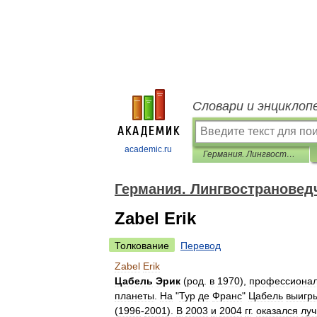
Словари и энциклоп
academic.ru
Германия. Лингвострановедческий словарь
Германия. Лингвострановед
Zabel Erik
Толкование
Перевод
Zabel
Erik
Цабель
Эрик
(
род
.
в
1970
),
профессиона
планеты
.
На
"
Тур
де
Франс
"
Цабель
выигр
(
1996
-
2001
).
В
2003
и
2004
гг
.
оказался
лу