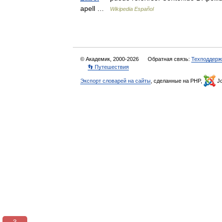
apell …
Wikipedia Español
© Академик, 2000-2026
Обратная связь:
Техподдерж
👣 Путешествия
Экспорт словарей на сайты
, сделанные на PHP,
Jo