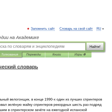
Запомнить сайт
Словарь на свой сайт
RU
едии на Академике
Найти!
Толкования
Переводы
Книги
Игры ⚽
ческий словарь
льный
велогонщик
,
в
конце
1990
-
х
один
из
лучших
спринтеров
ывал
зелёную
майку
спринтеров
рекордных
шесть
раз
подряд
чшим
в
спринтерском
зачёте
на
ежегодной
испанской