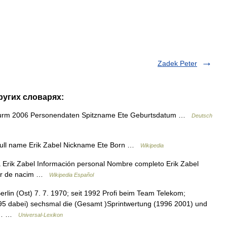
Zadek Peter
других словарях:
urm 2006 Personendaten Spitzname Ete Geburtsdatum …
Deutsch
Full name Erik Zabel Nickname Ete Born …
Wikipedia
Erik Zabel Información personal Nombre completo Erik Zabel
gar de nacim …
Wikipedia Español
rlin (Ost) 7. 7. 1970; seit 1992 Profi beim Team Telekom;
995 dabei) sechsmal die (Gesamt )Sprintwertung (1996 2001) und
er… …
Universal-Lexikon