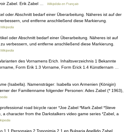
voir Zabel. Erik Zabel …
Wikipédia en Français
el oder Abschnitt bedarf einer Überarbeitung. Näheres ist auf der
 verbessern, und entferne anschließend diese Markierung.
Wikipedia
ikel oder Abschnitt bedarf einer Überarbeitung. Näheres ist auf
n zu verbessern, und entferne anschließend diese Markierung.
Wikipedia
 Varianten des Vornamens Erich. Inhaltsverzeichnis 1 Bekannte
orname, Form Erik 1.3 Vorname, Form Erick 1.4 Künstlernam …
ame (Isabella). Namensträger: Isabella von Armenien (Königin)
 ferner der Familienname folgender Personen: Ades Zabel (* 1963),
pedia
professional road bicycle racer *Joe Zabel *Mark Zabel *Steve
, a character from the Darkstalkers video game series *Zabel, a
kipedia
o 1.1 Personajes 2 Toponimia 2.1 en Bulgaria Apellido Zabel,