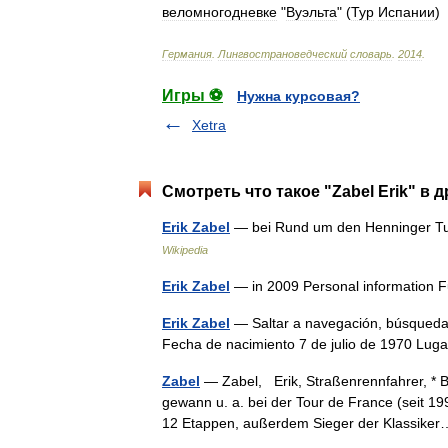
веломногодневке
"
Вуэльта
" (
Тур
Испании
)
Германия
.
Лингвострановедческий
словарь
.
2014
.
Игры ⚽
Нужна курсовая?
Xetra
Смотреть что такое "Zabel Erik" в 
Erik Zabel
— bei Rund um den Henninger T
Wikipedia
Erik Zabel
— in 2009 Personal information 
Erik Zabel
— Saltar a navegación, búsqueda 
Fecha de nacimiento 7 de julio de 1970 Lu
Zabel
— Zabel, Erik, Straßenrennfahrer, * Be
gewann u. a. bei der Tour de France (seit 1
12 Etappen, außerdem Sieger der Klassik