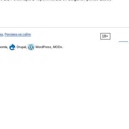
ка
,
Реклама на сайте
18+
omla,
Drupal,
WordPress, MODx.